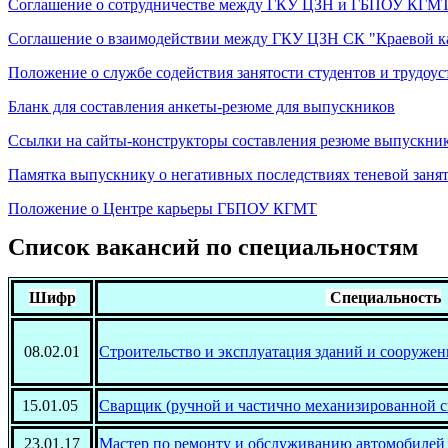
Соглашение о сотрудничестве между ГКУ ЦЗН и ГБПОУ КГМ
Соглашение о взаимодействии между ГКУ ЦЗН СК "Краевой 
Положение о службе содействия занятости студентов и трудоу
Бланк для составления анкеты-резюме для выпускников
Ссылки на сайты-конструкторы составления резюме выпускни
Памятка выпускнику о негативных последствиях теневой заня
Положение о Центре карьеры ГБПОУ КГМТ
Список вакансий по специальностям
Шифр
Специальность
08.02.01
Строительство и эксплуатация зданий и сооруже
15.01.05
Сварщик (ручной и частично механизированной с
23.01.17
Мастер по ремонту и обслуживанию автомобилей