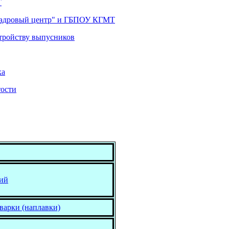
Т
кадровый центр" и ГБПОУ КГМТ
стройству выпусников
ка
тости
ний
варки (наплавки)