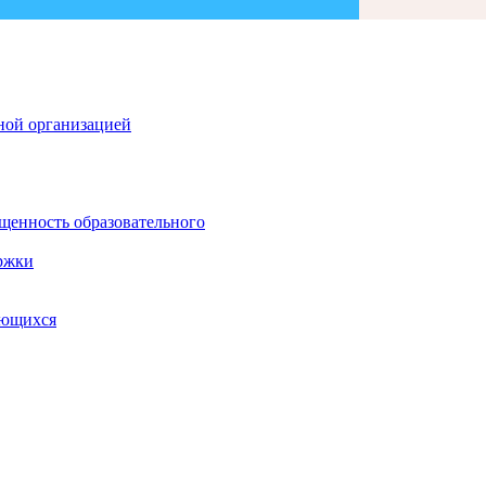
ной организацией
щенность образовательного
ржки
ающихся